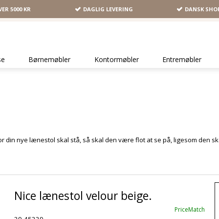
VER 5000 KR
DAGLIG LEVERING
DANSK SHO
se
Børnemøbler
Kontormøbler
Entremøbler
vor din nye lænestol skal stå, så skal den være flot at se på, ligesom den 
Nice lænestol velour beige.
PriceMatch
29-45229