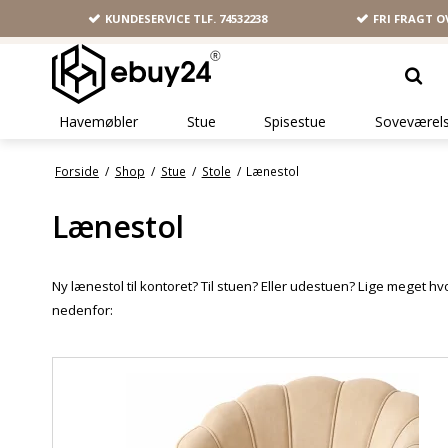
KUNDESERVICE TLF.
74532238
FRI FRAGT O
Havemøbler
Stue
Spisestue
Soveværel
Forside
/
Shop
/
Stue
/
Stole
/
Lænestol
Lænestol
Ny lænestol til kontoret? Til stuen? Eller udestuen? Lige meget h
nedenfor: