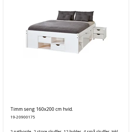
Timm seng 160x200 cm hvid.
19-20900175
2 natborde, 2 store skuffer, 12 hylder, 4 små skuffer. Inkl.