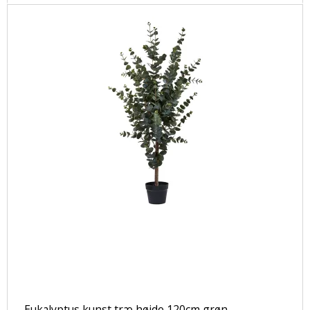
Eukalyptus kunst træ højde 120cm grøn.