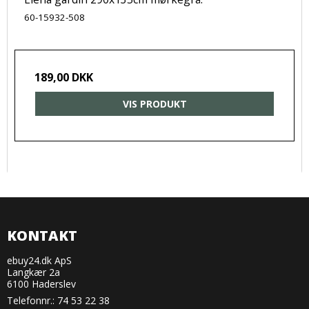
60-15932-508
189,00 DKK
VIS PRODUKT
KONTAKT
ebuy24.dk ApS
Langkær 2a
6100 Haderslev
Telefonnr.:
74 53 22 38