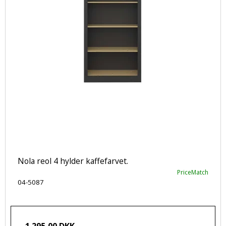
Nola reol 4 hylder kaffefarvet.
PriceMatch
04-5087
1.295,00 DKK