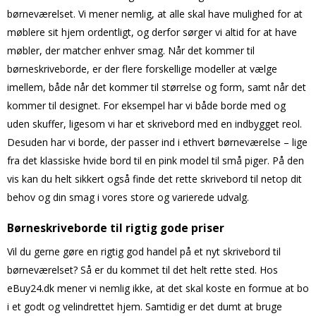
børneværelset. Vi mener nemlig, at alle skal have mulighed for at
møblere sit hjem ordentligt, og derfor sørger vi altid for at have
møbler, der matcher enhver smag. Når det kommer til
børneskriveborde, er der flere forskellige modeller at vælge
imellem, både når det kommer til størrelse og form, samt når det
kommer til designet. For eksempel har vi både borde med og
uden skuffer, ligesom vi har et skrivebord med en indbygget reol.
Desuden har vi borde, der passer ind i ethvert børneværelse – lige
fra det klassiske hvide bord til en pink model til små piger. På den
vis kan du helt sikkert også finde det rette skrivebord til netop dit
behov og din smag i vores store og varierede udvalg.
Børneskriveborde til rigtig gode priser
Vil du gerne gøre en rigtig god handel på et nyt skrivebord til
børneværelset? Så er du kommet til det helt rette sted. Hos
eBuy24.dk mener vi nemlig ikke, at det skal koste en formue at bo
i et godt og velindrettet hjem. Samtidig er det dumt at bruge