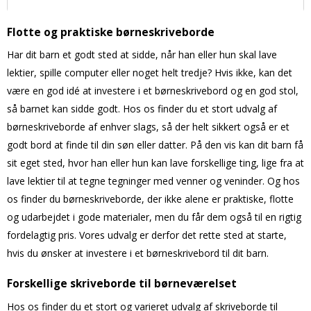
Flotte og praktiske børneskriveborde
Har dit barn et godt sted at sidde, når han eller hun skal lave
lektier, spille computer eller noget helt tredje? Hvis ikke, kan det
være en god idé at investere i et børneskrivebord og en god stol,
så barnet kan sidde godt. Hos os finder du et stort udvalg af
børneskriveborde af enhver slags, så der helt sikkert også er et
godt bord at finde til din søn eller datter. På den vis kan dit barn få
sit eget sted, hvor han eller hun kan lave forskellige ting, lige fra at
lave lektier til at tegne tegninger med venner og veninder. Og hos
os finder du børneskriveborde, der ikke alene er praktiske, flotte
og udarbejdet i gode materialer, men du får dem også til en rigtig
fordelagtig pris. Vores udvalg er derfor det rette sted at starte,
hvis du ønsker at investere i et børneskrivebord til dit barn.
Forskellige skriveborde til børneværelset
Hos os finder du et stort og varieret udvalg af skriveborde til