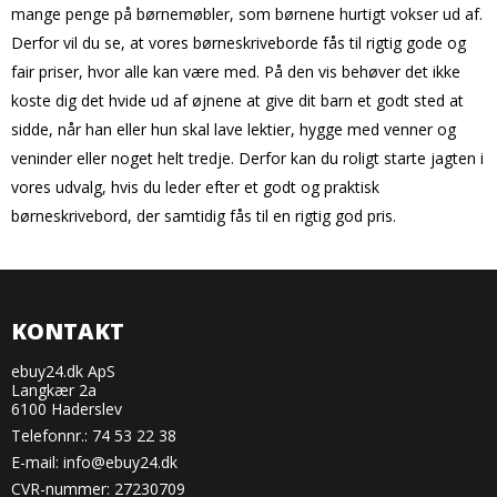
mange penge på børnemøbler, som børnene hurtigt vokser ud af.
Derfor vil du se, at vores børneskriveborde fås til rigtig gode og
fair priser, hvor alle kan være med. På den vis behøver det ikke
koste dig det hvide ud af øjnene at give dit barn et godt sted at
sidde, når han eller hun skal lave lektier, hygge med venner og
veninder eller noget helt tredje. Derfor kan du roligt starte jagten i
vores udvalg, hvis du leder efter et godt og praktisk
børneskrivebord, der samtidig fås til en rigtig god pris.
KONTAKT
ebuy24.dk ApS
Langkær 2a
6100 Haderslev
Telefonnr.:
74 53 22 38
E-mail
:
info@ebuy24.dk
CVR-nummer: 27230709