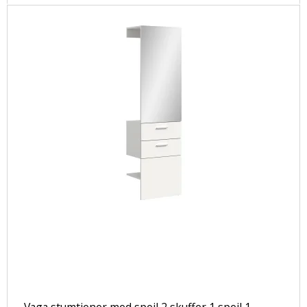
Vaga stumtjener med spejl 2 skuffer 1 spejl 1