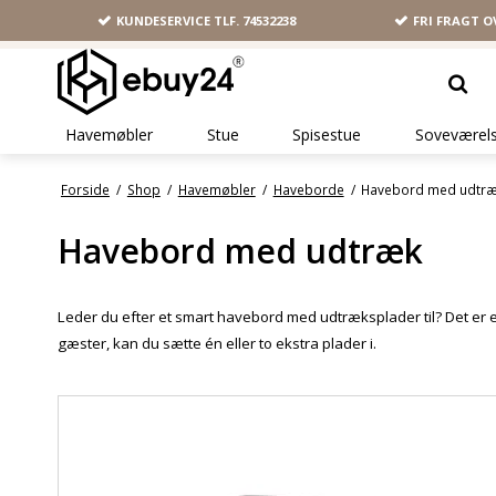
KUNDESERVICE TLF.
74532238
FRI FRAGT O
Havemøbler
Stue
Spisestue
Soveværel
Forside
/
Shop
/
Havemøbler
/
Haveborde
/
Havebord med udtr
Havebord med udtræk
Leder du efter et smart havebord med udtræksplader til? Det er et 
gæster, kan du sætte én eller to ekstra plader i.