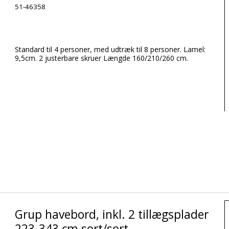
51-46358
Standard til 4 personer, med udtræk til 8 personer. Lamel:
9,5cm. 2 justerbare skruer Længde 160/210/260 cm.
Grup havebord, inkl. 2 tillægsplader
223-343 cm sort/sort.