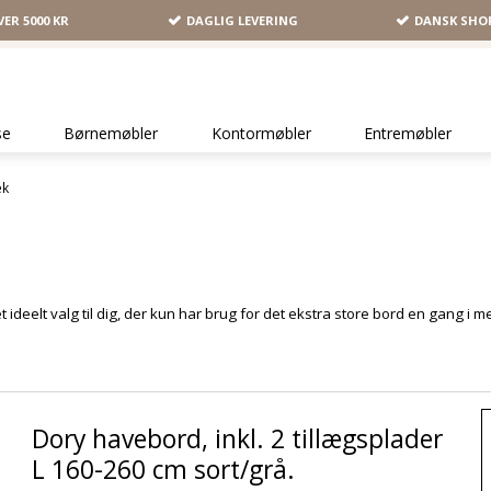
VER 5000 KR
DAGLIG LEVERING
DANSK SHO
se
Børnemøbler
Kontormøbler
Entremøbler
æk
ideelt valg til dig, der kun har brug for det ekstra store bord en gang i 
Dory havebord, inkl. 2 tillægsplader
L 160-260 cm sort/grå.