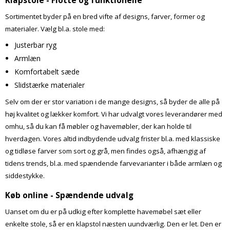
Klapstole - Flotte og funktionelle
Sortimentet byder på en bred vifte af designs, farver, former og
materialer. Vælg bl.a. stole med:
Justerbar ryg
Armlæn
Komfortabelt sæde
Slidstærke materialer
Selv om der er stor variation i de mange designs, så byder de alle på
høj kvalitet og lækker komfort. Vi har udvalgt vores leverandører med
omhu, så du kan få møbler og havemøbler, der kan holde til
hverdagen. Vores altid indbydende udvalg frister bl.a. med klassiske
og tidløse farver som sort og grå, men findes også, afhængig af
tidens trends, bl.a. med spændende farvevarianter i både armlæn og
siddestykke.
Køb online - Spændende udvalg
Uanset om du er på udkig efter komplette havemøbel sæt eller
enkelte stole, så er en klapstol næsten uundværlig. Den er let. Den er