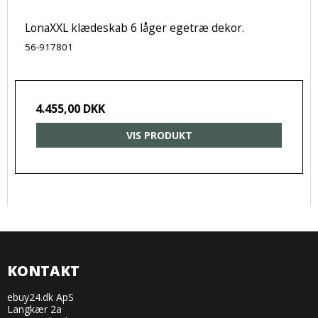
LonaXXL klædeskab 6 låger egetræ dekor.
56-917801
4.455,00 DKK
VIS PRODUKT
KONTAKT
ebuy24.dk ApS
Langkær 2a