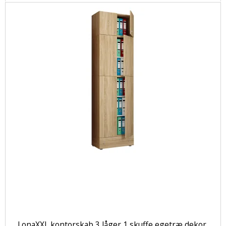
LonaXXL kontorskab 3 låger 1 skuffe egetræ dekor.